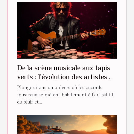
De la scène musicale aux tapis
verts : l'évolution des artistes
vers le monde du poker
Plongez dans un univers où les accords
professionnel
musicaux se mêlent habilement à l'art subtil
du bluff et...