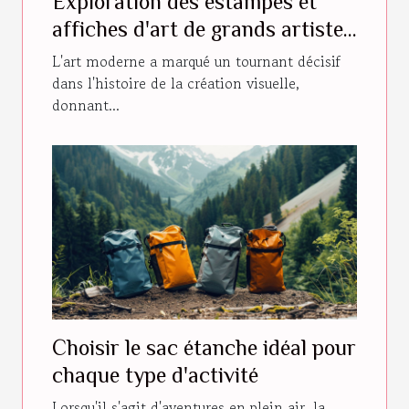
Exploration des estampes et
affiches d'art de grands artistes
modernes
L'art moderne a marqué un tournant décisif
dans l'histoire de la création visuelle,
donnant...
Choisir le sac étanche idéal pour
chaque type d'activité
Lorsqu'il s'agit d'aventures en plein air, la