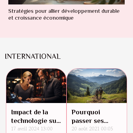
Stratégies pour allier développement durable
et croissance économique
INTERNATIONAL
Impact de la
Pourquoi
technologie sur
passer ses
17 avril 2024 13:00
20 août 2021 00:05
les petites
prochaines