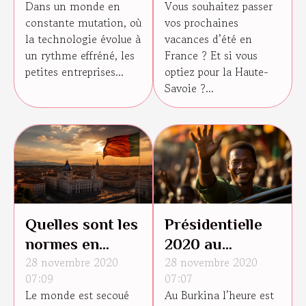
Dans un monde en
Vous souhaitez passer
entreprises en
vacances en
constante mutation, où
vos prochaines
Europe
Haute-Savoie ?
la technologie évolue à
vacances d’été en
un rythme effréné, les
France ? Et si vous
petites entreprises...
optiez pour la Haute-
Savoie ?...
Quelles sont les
Présidentielle
normes en
2020 au
28 novembre 2020
28 novembre 2020
vigueur en
Burkina Faso :
07:09
07:07
Italie suite au
qui sont les
Le monde est secoué
Au Burkina l’heure est
covid 19
candidats en