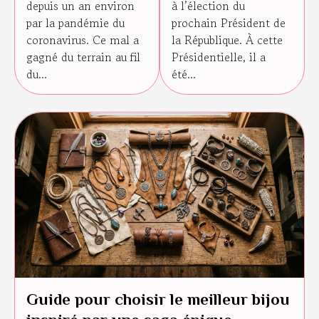
depuis un an environ
à l’élection du
lice
par la pandémie du
prochain Président de
coronavirus. Ce mal a
la République. À cette
gagné du terrain au fil
Présidentielle, il a
du...
été...
Guide pour choisir le meilleur bijou